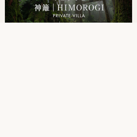
ひもろぎという名前に込めたこと。
「ひもろぎ（神籬）」は、神を迎えるために整えられ
た"場"のこと。建物の立派さではなく、そこに立ったときの
空気で伝わるものがあります。HIMOROGIも、そういう場で
ありたい。光が入り、風が通り、木の気配がある。派手では
なくても、静かに気持ちが整う。名前には、その願いを込め
ました。